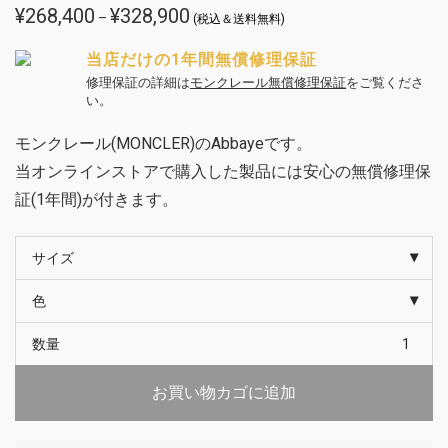
¥
268,400
¥
328,900
価
–
(税込＆送料無料)
格
帯:
¥268,400
当店だけの1年間無償修理保証
–
¥328,900
修理保証の詳細は
モンクレール無償修理保証
をご覧くださ
い。
モンクレール(MONCLER)のAbbayeです。
当オンラインストアで購入した製品には安心の無償修理保
証(1年間)が付きます。
サイズ
色
数量
お買い物カゴに追加