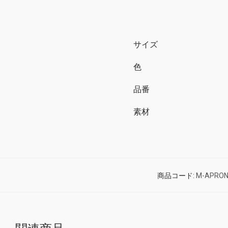
サイズ
色
品番
素材
商品コード:
M-APRO