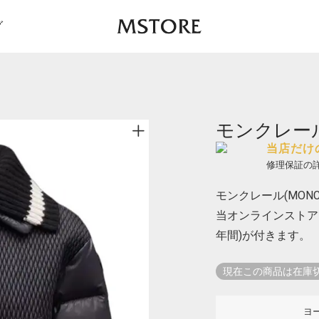
グ
モンクレール 
当店だけ
修理保証の
モンクレール(MONCL
当オンラインストア
年間)が付きます。
現在この商品は在庫
ヨ