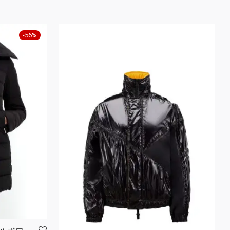
-
56
%