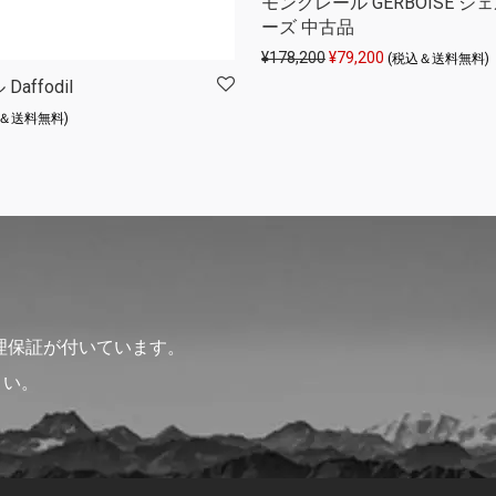
モンクレール GERBOISE ジ
ーズ 中古品
元の価格は ¥178,200 
現在の価格は ¥79
¥
178,200
¥
79,200
(税込＆送料無料)
affodil
込＆送料無料)
理保証が付いています。
さい。