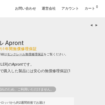
0
お問い合わせ
運営会社
アカウント
カート
Apront
の1年間無償修理保証
詳細は
モンクレール無償修理保証
をご覧ください。
ER)のAprontです。
で購入した製品には安心の無償修理保証(1
切れのため、ご利用いただけません。
ーロッパから約2週間前後でお届け