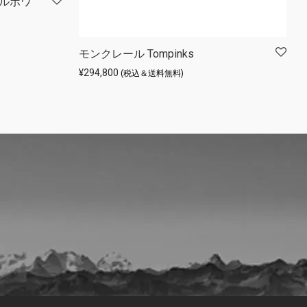
ェルボワ
でした。
,200 です。
モンクレール Tompinks
¥
294,800
(税込＆送料無料)