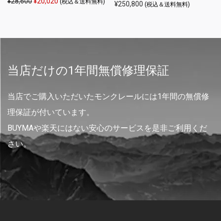
元の価格は ¥28,600 でした。
現在の価格は ¥20,020 です。
¥
28,600
¥
20,020
(税込＆送料無料)
¥
250,800
(税込＆送料無料)
当店だけの1年間無償修理保証
当店でご購入いただいたモンクレールには1年間の無償修
理保証が付いています。
BUYMAや楽天にはない安心のサービスを是非ご利用くだ
さい。