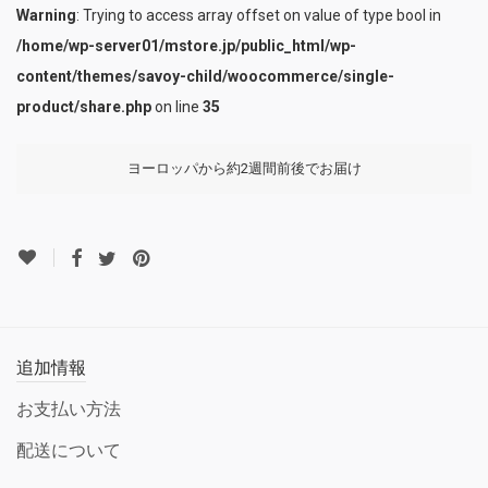
Warning
: Trying to access array offset on value of type bool in
/home/wp-server01/mstore.jp/public_html/wp-
content/themes/savoy-child/woocommerce/single-
product/share.php
on line
35
ヨーロッパから約2週間前後でお届け
追加情報
お支払い方法
配送について