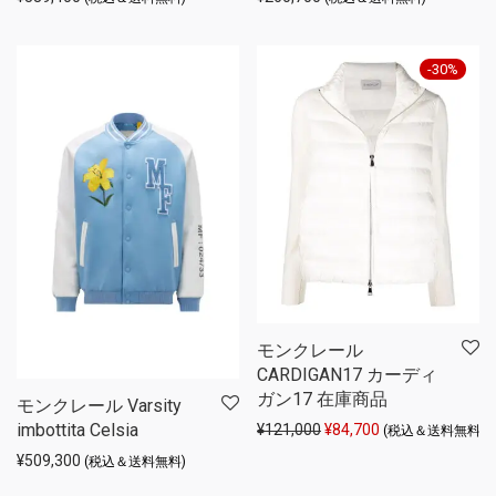
-
30
%
モンクレール
CARDIGAN17 カーディ
ガン17 在庫商品
モンクレール Varsity
imbottita Celsia
元の価格は ¥121,000 
現在の価格は ¥84
¥
121,000
¥
84,700
(税込＆送料無料)
¥
509,300
(税込＆送料無料)