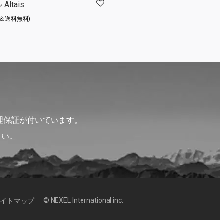
ltais
込＆送料無料)
理保証が付いています。
さい。
© NEXEL International inc.
イトマップ