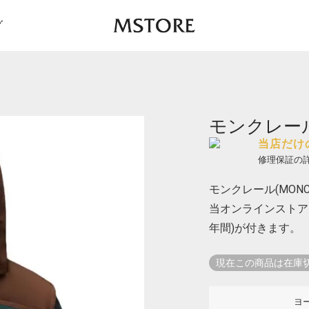
グ
モンクレール 
当店だけ
修理保証の
モンクレール(MONCL
当オンラインストア
年間)が付きます。
現在この商品は在庫
ヨ