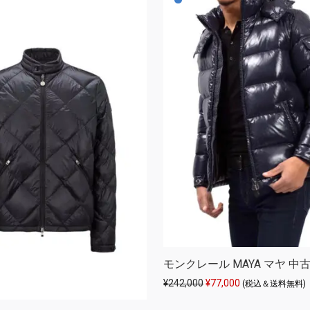
モンクレール MAYA マヤ 中
元の価格は ¥242,000 
現在の価格は ¥77
¥
242,000
¥
77,000
(税込＆送料無料)