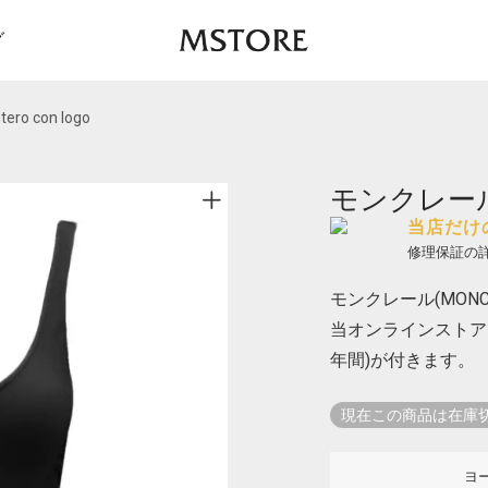
グ
ro con logo
モンクレール Co
当店だけ
修理保証の
モンクレール(MONCLER
当オンラインストア
年間)が付きます。
現在この商品は在庫
ヨ