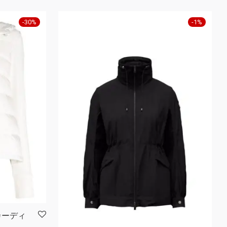
-
30
%
-
1
%
 カーディ