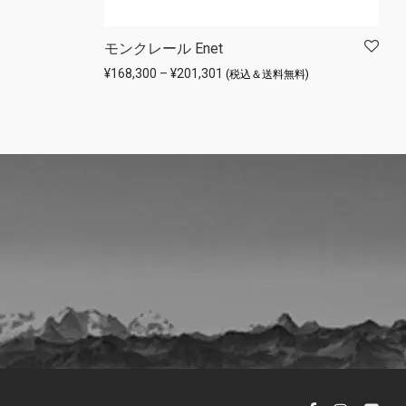
でした。
,400 です。
モンクレール Enet
価格帯: ¥168,300 – ¥201,301
¥
168,300
–
¥
201,301
(税込＆送料無料)