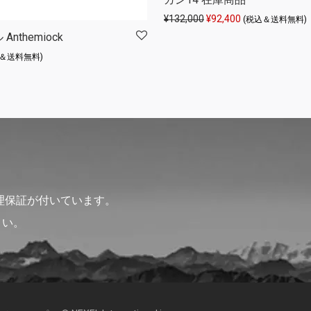
元の価格は ¥132,000 
現在の価格は ¥92
¥
132,000
¥
92,400
(税込＆送料無料)
nthemiock
込＆送料無料)
理保証が付いています。
さい。