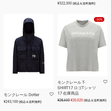
¥
322,300
(税込＆送料無料)
-
30
%
モンクレール T-
SHIRT17 ロゴTシャツ
17 在庫商品
モンクレール Dotter
元の価格は ¥28,600 でし
現在の価格は ¥20,
¥
28,600
¥
20,020
(税込＆送料無料)
¥
243,100
(税込＆送料無料)