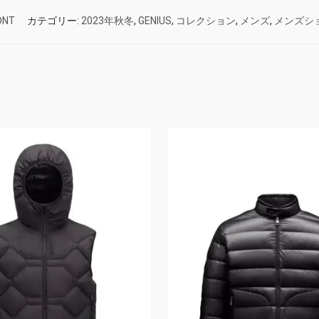
ONT
カテゴリー:
2023年秋冬
,
GENIUS
,
コレクション
,
メンズ
,
メンズシ