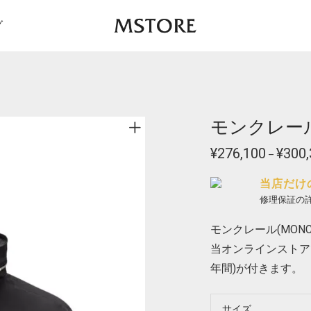
グ
モンクレール 
¥
276,100
¥
300,
–
当店だけ
修理保証の
モンクレール(MONCL
当オンラインストア
年間)が付きます。
サイズ