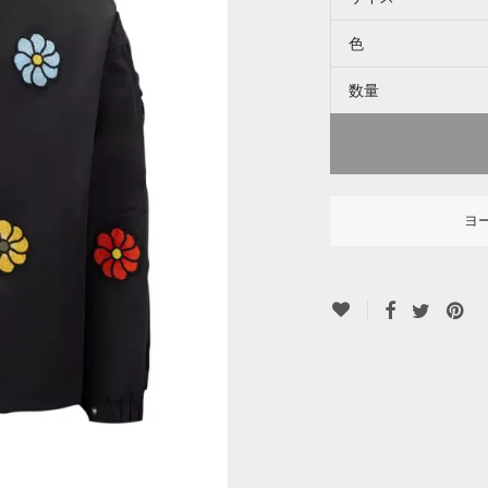
色
数量
ヨ