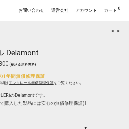
0
お問い合わせ
運営会社
アカウント
カート
Delamont
300
価
(税込＆送料無料)
格
帯:
¥276,100
の1年間無償修理保証
–
¥300,300
詳細は
モンクレール無償修理保証
をご覧ください。
ER)のDelamontです。
で購入した製品には安心の無償修理保証(1