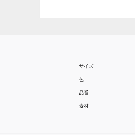
サイズ
色
品番
素材