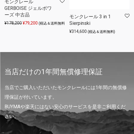
モンクレール
GERBOISE ジェルボワ
ーズ 中古品
モンクレール 3 in 1
Sierpinski
元の価格は ¥178,200 でした。
現在の価格は ¥79,200 です。
¥
178,200
¥
79,200
(税込＆送料無料)
¥
314,600
(税込＆送料無料)
当店だけの1年間無償修理保証
当店でご購入いただいたモンクレールには1年間の無償修
理保証が付いています。
BUYMAや楽天にはない安心のサービスを是非ご利用くだ
さい。