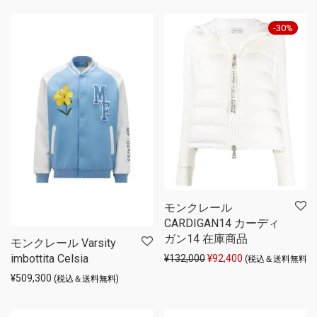
-
30
%
モンクレール
CARDIGAN14 カーディ
ガン14 在庫商品
モンクレール Varsity
imbottita Celsia
元の価格は ¥132,000 
現在の価格は ¥92
¥
132,000
¥
92,400
(税込＆送料無料)
¥
509,300
(税込＆送料無料)