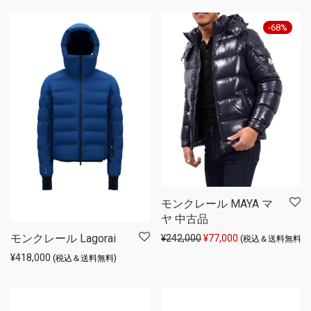
-
68
%
モンクレール MAYA マ
ヤ 中古品
モンクレール Lagorai
元の価格は ¥242,000 
現在の価格は ¥77
¥
242,000
¥
77,000
(税込＆送料無料)
¥
418,000
(税込＆送料無料)