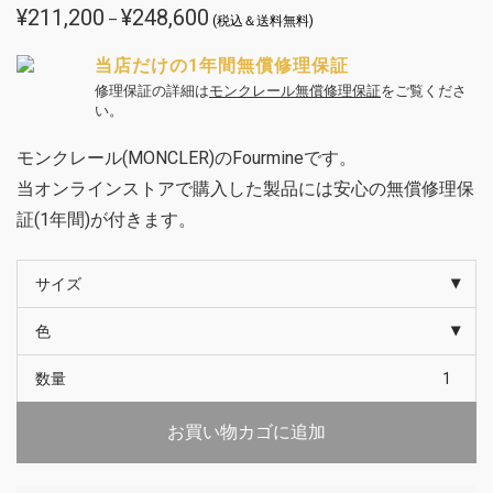
¥
211,200
¥
248,600
価
–
(税込＆送料無料)
格
帯:
¥211,200
当店だけの1年間無償修理保証
–
¥248,600
修理保証の詳細は
モンクレール無償修理保証
をご覧くださ
い。
モンクレール(MONCLER)のFourmineです。
当オンラインストアで購入した製品には安心の無償修理保
証(1年間)が付きます。
サイズ
色
数量
お買い物カゴに追加