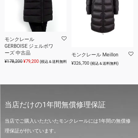
モンクレール
GERBOISE ジェルボワ
ーズ 中古品
モンクレール Meillon
元の価格は ¥178,200 でした。
現在の価格は ¥79,200 です。
¥
178,200
¥
79,200
(税込＆送料無料)
¥
326,700
(税込＆送料無料)
当店だけの1年間無償修理保証
当店でご購入いただいたモンクレールには1年間の無償修
理保証が付いています。