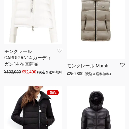
モンクレール
CARDIGAN14 カーディ
ガン14 在庫商品
モンクレール Marsh
元の価格は ¥132,000 でした。
現在の価格は ¥92,400 です。
¥
132,000
¥
92,400
(税込＆送料無料)
¥
250,800
(税込＆送料無料)
-
56
%