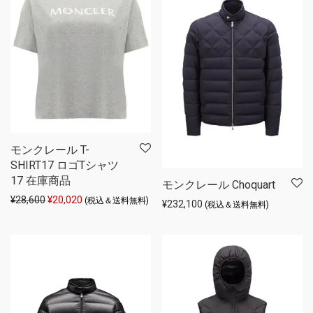
モンクレール T-
SHIRT17 ロゴTシャツ
17 在庫商品
モンクレール Choquart
元の価格は ¥28,600 でした。
現在の価格は ¥20,020 です。
¥
28,600
¥
20,020
(税込＆送料無料)
¥
232,100
(税込＆送料無料)