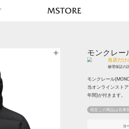
グ
モンクレール 
当店だけ
修理保証の
モンクレール(MONCL
当オンラインストア
年間)が付きます。
現在この商品は在庫
ヨ