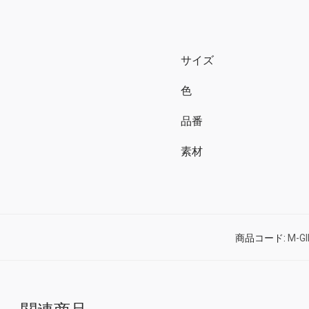
サイズ
色
品番
素材
商品コード:
M-G