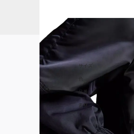
サイズ
色
品番
素材