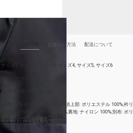
追加情報
お支払い方法
配送について
サイズ1, サイズ2, サイズ3, サイズ4, サイズ5, サイズ6
ネイビーブルー
I10931A00113596SJ76I
裾: 綿 97% ポリウレタン 3%;身頃上部: ポリエステル 100%;衿
ナイロン 13% ポリウレタン 2%;裏地: ナイロン 100%;別布: ポリ
97% ポリウレタン 3%;