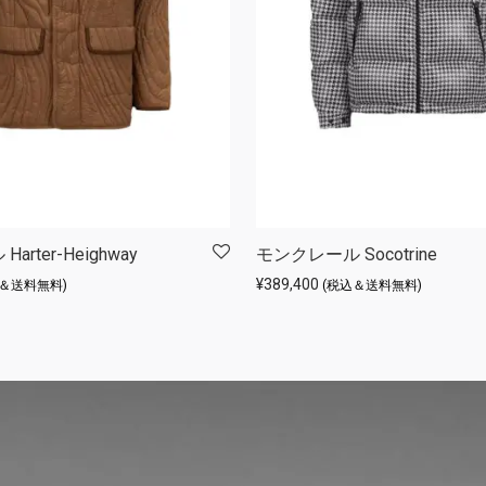
rter-Heighway
モンクレール Socotrine
¥
389,400
込＆送料無料)
(税込＆送料無料)