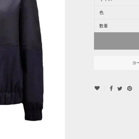
色
数量
ヨ