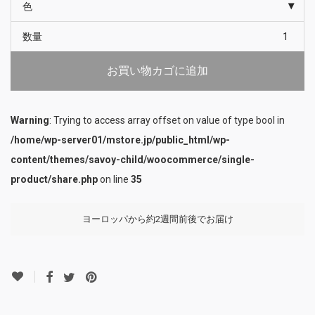
色
数量
お買い物カゴに追加
Warning
: Trying to access array offset on value of type bool in
/home/wp-server01/mstore.jp/public_html/wp-
content/themes/savoy-child/woocommerce/single-
product/share.php
on line
35
ヨーロッパから約2週間前後でお届け