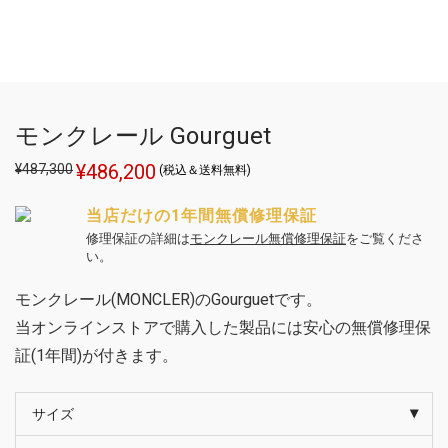
モンクレール Gourguet
元
¥
486,200
現
¥
487,300
(税込＆送料無料)
の
在
価
の
格
価
当店だけの1年間無償修理保証
は
格
¥487,300
は
修理保証の詳細は
モンクレール無償修理保証
をご覧くださ
で
¥486,200
い。
し
で
た。
す。
モンクレール(MONCLER)のGourguetです。
当オンラインストアで購入した製品には安心の無償修理保
証(1年間)が付きます。
サイズ