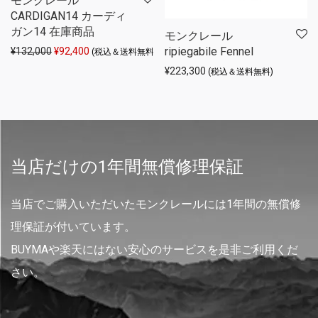
モンクレール
CARDIGAN14 カーディ
ガン14 在庫商品
モンクレール
ripiegabile Fennel
元の価格は ¥132,000 でした。
現在の価格は ¥92,400 です。
¥
132,000
¥
92,400
(税込＆送料無料)
¥
223,300
(税込＆送料無料)
当店だけの1年間無償修理保証
当店でご購入いただいたモンクレールには1年間の無償修
理保証が付いています。
BUYMAや楽天にはない安心のサービスを是非ご利用くだ
さい。