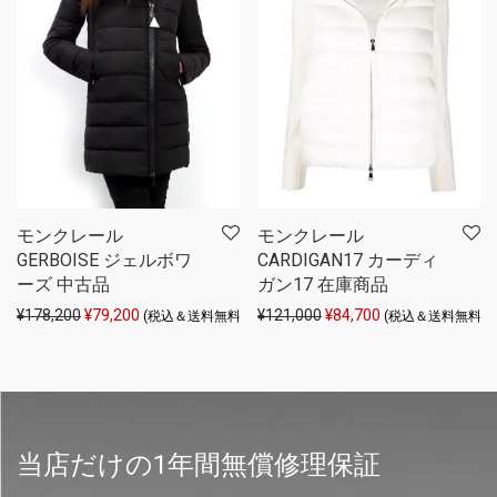
モンクレール
モンクレール
GERBOISE ジェルボワ
CARDIGAN17 カーディ
ーズ 中古品
ガン17 在庫商品
元の価格は ¥178,200 でした。
現在の価格は ¥79,200 です。
元の価格は ¥121,000 
現在の価格は ¥84
¥
178,200
¥
79,200
¥
121,000
¥
84,700
(税込＆送料無料)
(税込＆送料無料)
当店だけの1年間無償修理保証