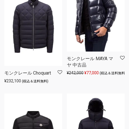
モンクレール MAYA マ
ヤ 中古品
モンクレール Choquart
元の価格は ¥242,000 
現在の価格は ¥77
¥
242,000
¥
77,000
(税込＆送料無料)
¥
232,100
(税込＆送料無料)