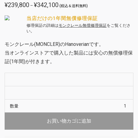
¥
239,800
¥
342,100
価
–
(税込＆送料無料)
格
帯:
¥239,800
当店だけの1年間無償修理保証
–
¥342,100
修理保証の詳細は
モンクレール無償修理保証
をご覧くださ
い。
モンクレール(MONCLER)のHanoverianです。
当オンラインストアで購入した製品には安心の無償修理保
証(1年間)が付きます。
数量
お買い物カゴに追加