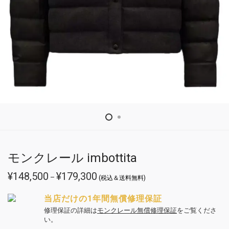
モンクレール imbottita
¥
148,500
¥
179,300
価
–
(税込＆送料無料)
格
帯:
¥148,500
当店だけの1年間無償修理保証
–
¥179,300
修理保証の詳細は
モンクレール無償修理保証
をご覧くださ
い。