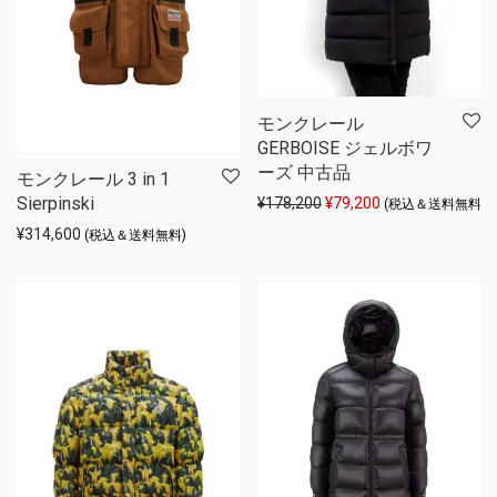
モンクレール
GERBOISE ジェルボワ
ーズ 中古品
モンクレール 3 in 1
Sierpinski
元の価格は ¥178,200 
現在の価格は ¥79
¥
178,200
¥
79,200
(税込＆送料無料)
¥
314,600
(税込＆送料無料)