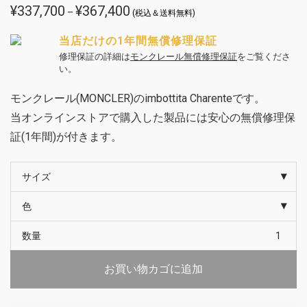
¥
337,700
¥
367,400
価
–
(税込＆送料無料)
格
帯:
¥337,700
当店だけの1年間無償修理保証
–
¥367,400
修理保証の詳細は
モンクレール無償修理保証
をご覧くださ
い。
モンクレール(MONCLER)のimbottita Charenteです。
当オンラインストアで購入した製品には安心の無償修理保
証(1年間)が付きます。
サイズ
色
数量
お買い物カゴに追加