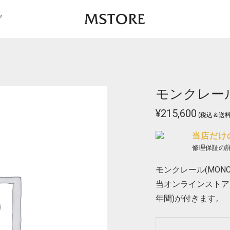
グ
モンクレール I
¥
215,600
(税込＆送料
当店だけ
修理保証の
モンクレール(MONCL
当オンラインストア
年間)が付きます。