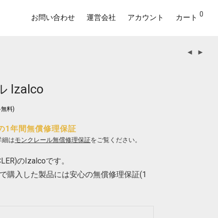
0
お問い合わせ
運営会社
アカウント
カート
zalco
無料)
の1年間無償修理保証
詳細は
モンクレール無償修理保証
をご覧ください。
ER)のIzalcoです。
で購入した製品には安心の無償修理保証(1