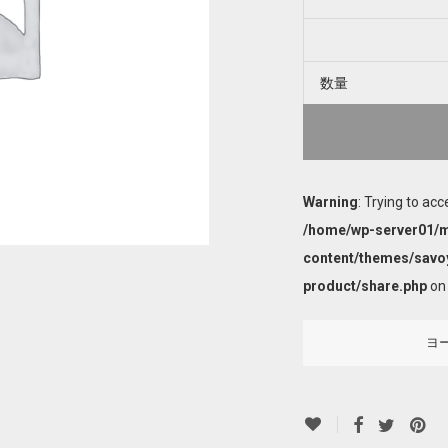
数量
Warning
: Trying to acc
/home/wp-server01/m
content/themes/savo
product/share.php
on 
ヨ