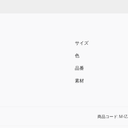
サイズ
色
品番
素材
商品コード:
M-I