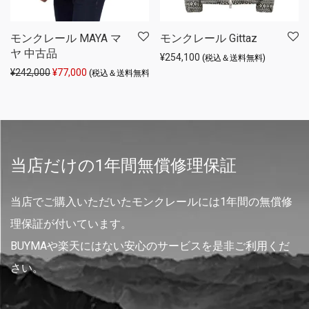
モンクレール MAYA マ
モンクレール Gittaz
ヤ 中古品
¥
254,100
(税込＆送料無料)
元の価格は ¥242,000 でした。
現在の価格は ¥77,000 です。
¥
242,000
¥
77,000
(税込＆送料無料)
当店だけの1年間無償修理保証
当店でご購入いただいたモンクレールには1年間の無償修
理保証が付いています。
BUYMAや楽天にはない安心のサービスを是非ご利用くだ
さい。