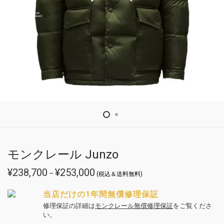
モンクレール Junzo
¥
238,700
¥
253,000
価
–
(税込＆送料無料)
格
帯:
¥238,700
当店だけの1年間無償修理保証
–
¥253,000
修理保証の詳細は
モンクレール無償修理保証
をご覧くださ
い。