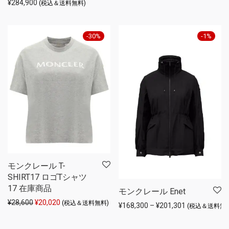
¥
284,900
(税込＆送料無料)
-
30
%
-
1
%
モンクレール T-
SHIRT17 ロゴTシャツ
17 在庫商品
モンクレール Enet
元の価格は ¥28,600 でした。
現在の価格は ¥20,020 です。
¥
28,600
¥
20,020
(税込＆送料無料)
価格帯: ¥168,3
¥
168,300
–
¥
201,301
(税込＆送料無料