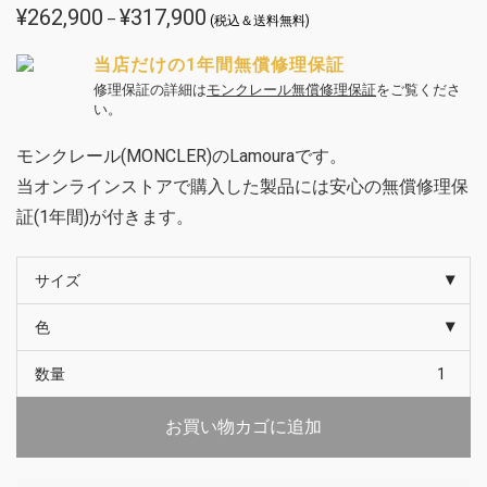
¥
262,900
¥
317,900
価
–
(税込＆送料無料)
格
帯:
¥262,900
当店だけの1年間無償修理保証
–
¥317,900
修理保証の詳細は
モンクレール無償修理保証
をご覧くださ
い。
モンクレール(MONCLER)のLamouraです。
当オンラインストアで購入した製品には安心の無償修理保
証(1年間)が付きます。
サイズ
色
数量
お買い物カゴに追加