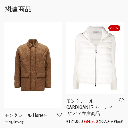
関連商品
-
30
%
モンクレール
CARDIGAN17 カーディ
ガン17 在庫商品
モンクレール Harter-
Heighway
元の価格は ¥121,000 
現在の価格は ¥84
¥
121,000
¥
84,700
(税込＆送料無料)