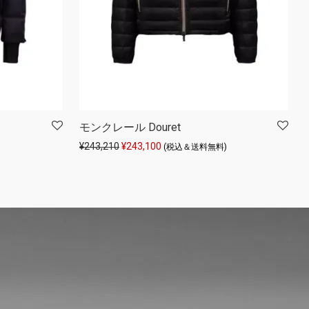
モンクレール Douret
元の価格は ¥243,210 でした。
現在の価格は ¥243,100 です。
¥
243,210
¥
243,100
(税込＆送料無料)