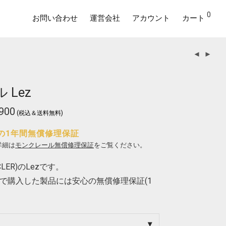
0
お問い合わせ
運営会社
アカウント
カート
Lez
900
価
(税込＆送料無料)
格
帯:
¥170,500
の1年間無償修理保証
–
¥185,900
詳細は
モンクレール無償修理保証
をご覧ください。
LER)のLezです。
で購入した製品には安心の無償修理保証(1