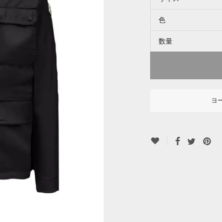
色
数量
ヨ