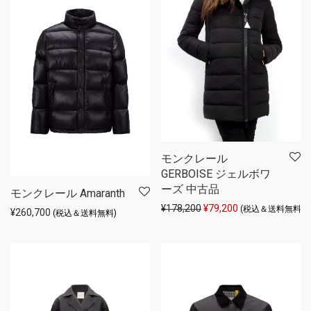
モンクレール
GERBOISE ジェルボワ
ーズ 中古品
モンクレール Amaranth
元の価格は ¥178,200 
現在の価格は ¥79
¥
178,200
¥
79,200
(税込＆送料無料)
¥
260,700
(税込＆送料無料)