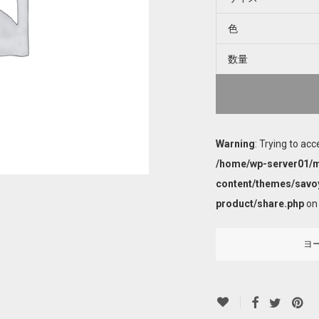
色
数量
Warning
: Trying to acc
/home/wp-server01/m
content/themes/savo
product/share.php
on 
ヨ