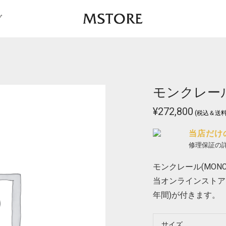
グ
モンクレール L
¥
272,800
(税込＆送料
当店だけ
修理保証の
モンクレール(MONCLE
当オンラインストア
年間)が付きます。
サイズ