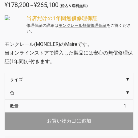
¥
178,200
¥
265,100
価
–
(税込＆送料無料)
格
帯:
¥178,200
当店だけの1年間無償修理保証
–
¥265,100
修理保証の詳細は
モンクレール無償修理保証
をご覧くださ
い。
モンクレール(MONCLER)のMaireです。
当オンラインストアで購入した製品には安心の無償修理保
証(1年間)が付きます。
サイズ
色
数量
お買い物カゴに追加