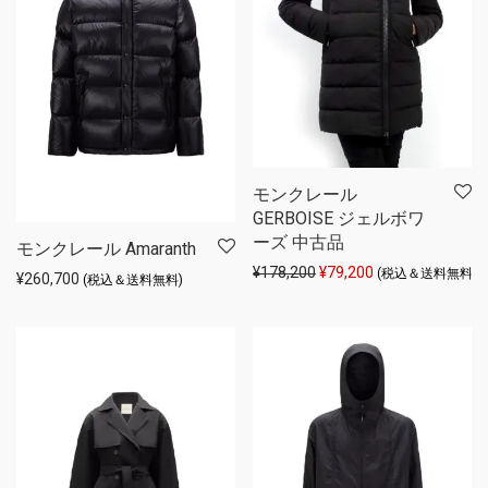
モンクレール
GERBOISE ジェルボワ
ーズ 中古品
モンクレール Amaranth
元の価格は ¥178,200 
現在の価格は ¥79
¥
178,200
¥
79,200
(税込＆送料無料)
¥
260,700
(税込＆送料無料)