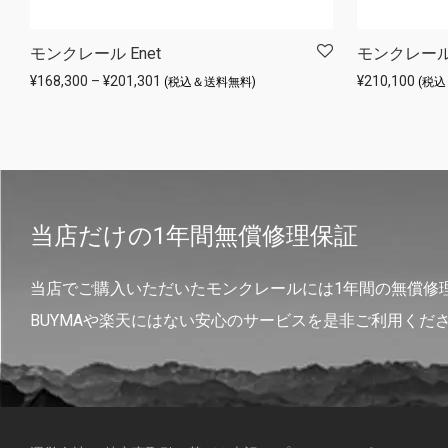
モンクレール Enet
モンクレール 
価格帯: ¥168,300 – ¥201,301
¥
168,300
–
¥
201,301
¥
210,100
(税込＆送料無料)
(税
当店だけの1年間無償修理保証
当店でご購入いただいたモンクレールには1年間の無償修
BUYMAや楽天にはない安心のサービスを是非ご利用くだ