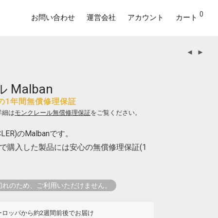
0
お問い合わせ
運営会社
アカウント
カート
Malban
の1年間無償修理保証
詳細は
モンクレール無償修理保証
をご覧ください。
ER)のMalbanです。
で購入した製品には安心の無償修理保証(1
切れのため、ご利用いただけません。
ーロッパから約2週間前後でお届け