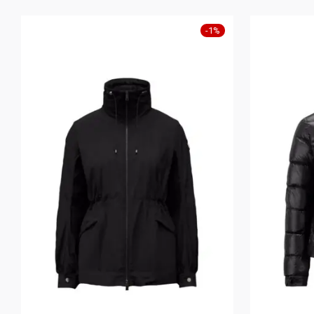
-
1
%