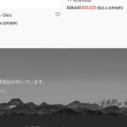
元の価格は ¥28,600 で
現在の価格は ¥20
¥
28,600
¥
20,020
(税込＆送料無料)
Gles
込＆送料無料)
理保証が付いています。
さい。