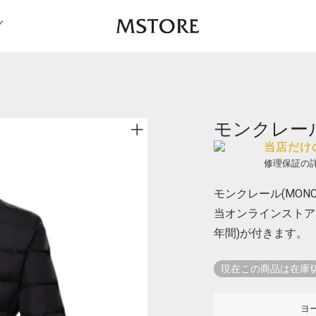
グ
モンクレール 
当店だけ
修理保証の
モンクレール(MONCL
当オンラインストア
年間)が付きます。
現在この商品は在庫
ヨ