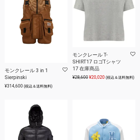
モンクレール T-
SHIRT17 ロゴTシャツ
17 在庫商品
モンクレール 3 in 1
Sierpinski
元の価格は ¥28,600 でし
現在の価格は ¥20,
¥
28,600
¥
20,020
(税込＆送料無料)
¥
314,600
(税込＆送料無料)