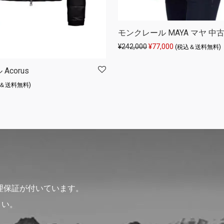
モンクレール MAYA マヤ 中
元の価格は ¥242,000 
現在の価格は ¥77
¥
242,000
¥
77,000
(税込＆送料無料)
Acorus
込＆送料無料)
理保証が付いています。
さい。