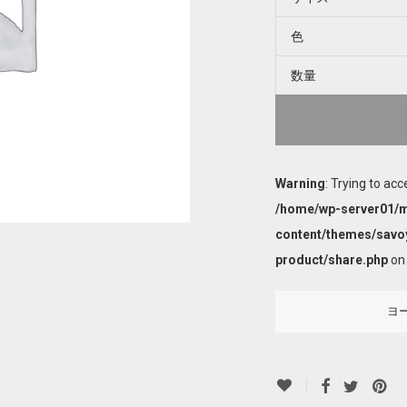
色
数量
Warning
: Trying to acc
/home/wp-server01/m
content/themes/savo
product/share.php
on 
ヨ