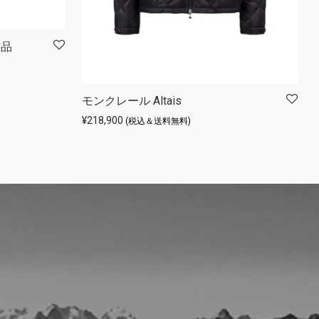
古品
でした。
,000 です。
モンクレール Altais
¥
218,900
(税込＆送料無料)