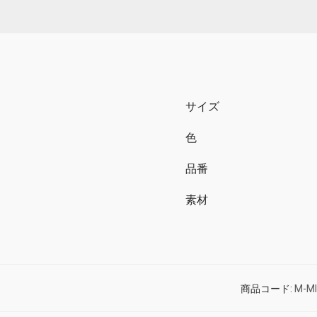
サイズ
色
品番
素材
商品コード:
M-M