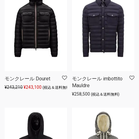
モンクレール Douret
モンクレール imbottito
Mauldre
元の価格は ¥243,210 でした。
現在の価格は ¥243,100 です。
¥
243,210
¥
243,100
(税込＆送料無料)
¥
258,500
(税込＆送料無料)