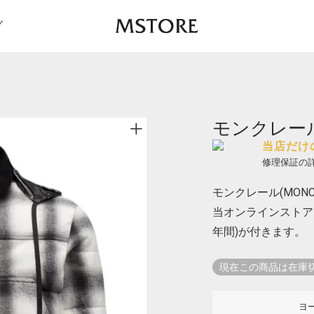
グ
モンクレール 
当店だけ
修理保証の
モンクレール(MONCL
当オンラインストア
年間)が付きます。
現在この商品は在庫
ヨ