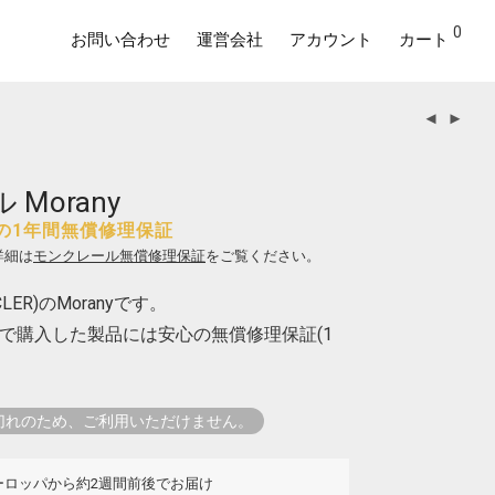
0
お問い合わせ
運営会社
アカウント
カート
Morany
の1年間無償修理保証
詳細は
モンクレール無償修理保証
をご覧ください。
ER)のMoranyです。
で購入した製品には安心の無償修理保証(1
切れのため、ご利用いただけません。
ーロッパから約2週間前後でお届け