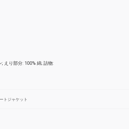
; えり部分: 100% 綿; 詰物:
ートジャケット