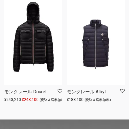
モンクレール Douret
モンクレール Albyt
元の価格は ¥243,210 でした。
現在の価格は ¥243,100 です。
¥
243,210
¥
243,100
¥
188,100
(税込＆送料無料)
(税込＆送料無料)