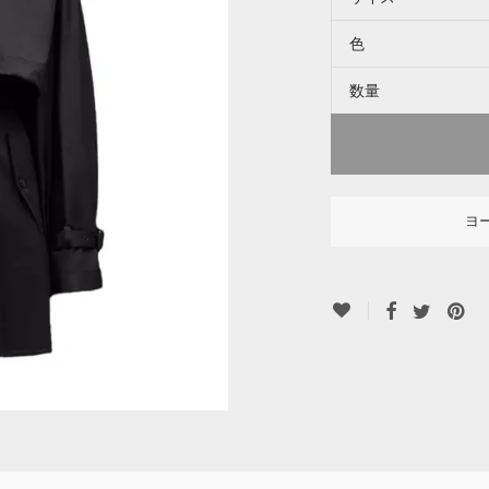
色
数量
ヨ