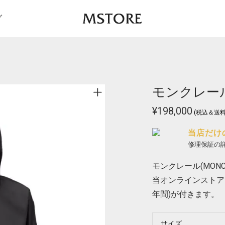
グ
モンクレール 
¥
198,000
(税込＆送料
当店だけ
修理保証の
モンクレール(MONCL
当オンラインストア
年間)が付きます。
サイズ