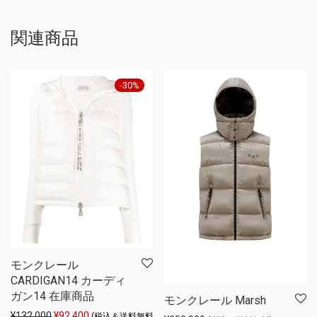
関連商品
-
30
%
モンクレール
CARDIGAN14 カーディ
ガン14 在庫商品
モンクレール Marsh
元の価格は ¥132,000 でした。
現在の価格は ¥92,400 です。
¥
132,000
¥
92,400
(税込＆送料無料)