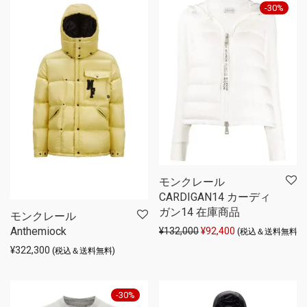
-
30
%
モンクレール
CARDIGAN14 カーディ
ガン14 在庫商品
モンクレール
Anthemiock
元の価格は ¥132,000 
現在の価格は ¥92
¥
132,000
¥
92,400
(税込＆送料無料)
¥
322,300
(税込＆送料無料)
-
30
%