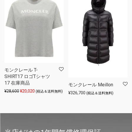
モンクレール T-
SHIRT17 ロゴTシャツ
17 在庫商品
モンクレール Meillon
元の価格は ¥28,600 でした。
現在の価格は ¥20,020 です。
¥
28,600
¥
20,020
(税込＆送料無料)
¥
326,700
(税込＆送料無料)