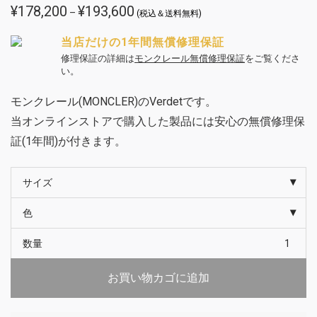
¥
178,200
¥
193,600
価
–
(税込＆送料無料)
格
帯:
¥178,200
当店だけの1年間無償修理保証
–
¥193,600
修理保証の詳細は
モンクレール無償修理保証
をご覧くださ
い。
モンクレール(MONCLER)のVerdetです。
当オンラインストアで購入した製品には安心の無償修理保
証(1年間)が付きます。
サイズ
色
数量
お買い物カゴに追加