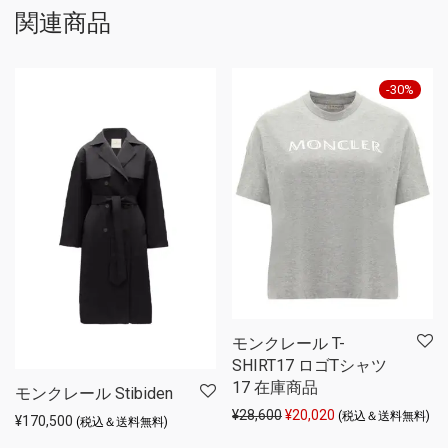
関連商品
-
30
%
モンクレール T-
SHIRT17 ロゴTシャツ
17 在庫商品
モンクレール Stibiden
元の価格は ¥28,600 でし
現在の価格は ¥20,
¥
28,600
¥
20,020
(税込＆送料無料)
¥
170,500
(税込＆送料無料)