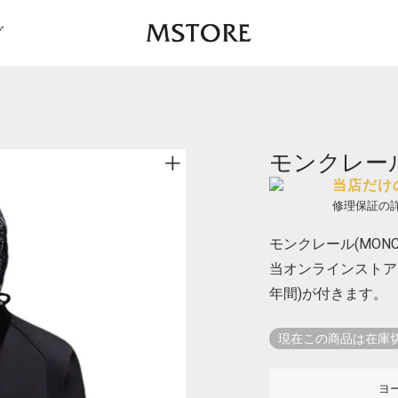
グ
モンクレール 
当店だけ
修理保証の
モンクレール(MONCL
当オンラインストア
年間)が付きます。
現在この商品は在庫
ヨ