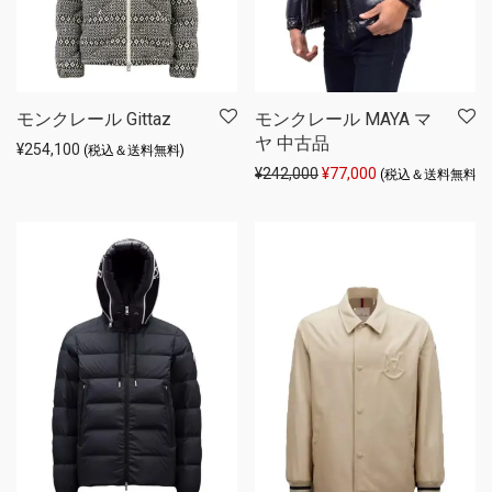
モンクレール Gittaz
モンクレール MAYA マ
ヤ 中古品
¥
254,100
(税込＆送料無料)
元の価格は ¥242,000 
現在の価格は ¥77
¥
242,000
¥
77,000
(税込＆送料無料)