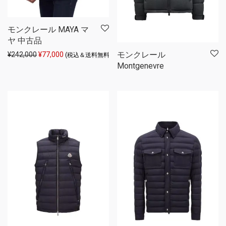
モンクレール MAYA マ
ヤ 中古品
モンクレール
元の価格は ¥242,000 でした。
現在の価格は ¥77,000 です。
¥
242,000
¥
77,000
(税込＆送料無料)
Montgenevre