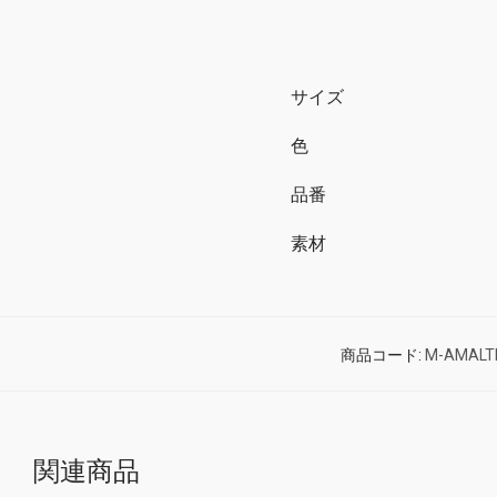
サイズ
色
品番
素材
商品コード:
M-AMALT
関連商品