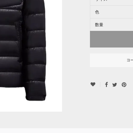
色
数量
ヨ