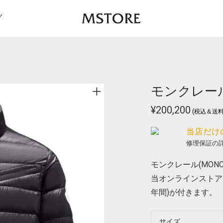
グ
モンクレール 
¥
200,200
(税込＆送料
当店だけ
修理保証の
モンクレール(MONCL
当オンラインストア
年間)が付きます。
サイズ