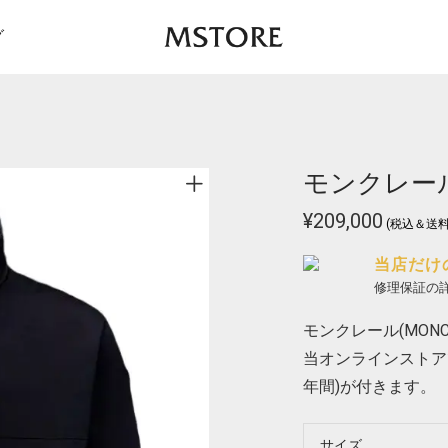
グ
モンクレール 
¥
209,000
(税込＆送料
当店だけ
修理保証の
モンクレール(MONCL
当オンラインストア
年間)が付きます。
サイズ