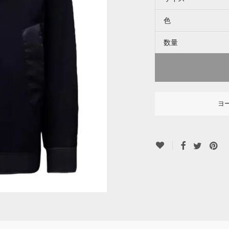
色
数量
ヨ