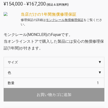
¥
154,000
¥
167,200
価
–
(税込＆送料無料)
格
帯:
¥154,000
当店だけの1年間無償修理保証
–
¥167,200
修理保証の詳細は
モンクレール無償修理保証
をご覧くださ
い。
モンクレール(MONCLER)のFuyueです。
当オンラインストアで購入した製品には安心の無償修理保
証(1年間)が付きます。
サイズ
色
数量
お買い物カゴに追加