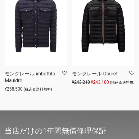
モンクレール imbottito
モンクレール Douret
Mauldre
元の価格は ¥243,210 
現在の価格は ¥2
¥
243,210
¥
243,100
(税込＆送料無料)
¥
258,500
(税込＆送料無料)
当店だけの1年間無償修理保証