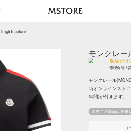
グ
gli tricolore
モンクレール Pol
当店だけ
修理保証の
モンクレール(MONCLER)
当オンラインストア
年間)が付きます。
現在この商品は在庫
ヨ