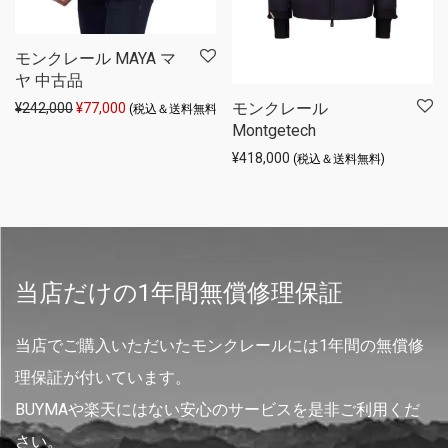
モンクレール MAYA マ
ヤ 中古品
モンクレール
元の価格は ¥242,000 でした。
現在の価格は ¥77,000 です。
¥
242,000
¥
77,000
(税込＆送料無料)
Montgetech
¥
418,000
(税込＆送料無料)
当店だけの1年間無償修理保証
当店でご購入いただいたモンクレールには1年間の無償修
理保証が付いています。
BUYMAや楽天にはない安心のサービスを是非ご利用くだ
さい。